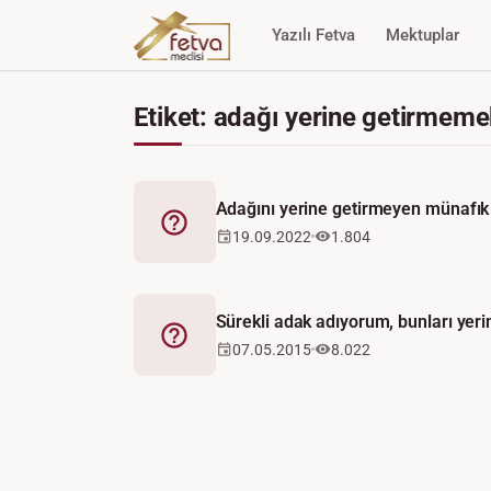
Yazılı Fetva
Mektuplar
Etiket: adağı yerine getirmem
Adağını yerine getirmeyen münafık
Fetva
19.09.2022
1.804
Sürekli adak adıyorum, bunları yer
Fetva
07.05.2015
8.022