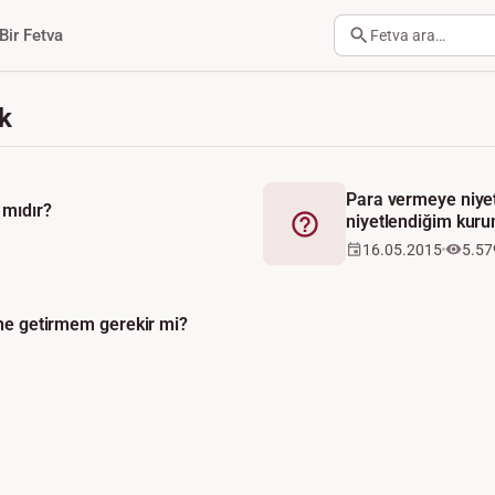
Bir Fetva
Fetva ara…
ek
Para vermeye niye
 mıdır?
niyetlendiğim kuru
Fetva
16.05.2015
5.57
ine getirmem gerekir mi?