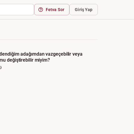
Fetva Sor
Giriş Yap
tlendiğim adağımdan vazgeçebilir veya
mu değiştirebilir miyim?
9