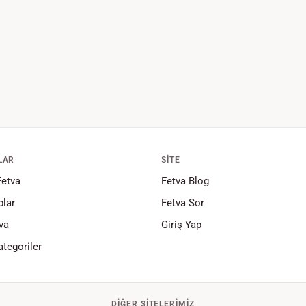
LAR
SITE
Fetva
Fetva Blog
lar
Fetva Sor
va
Giriş Yap
tegoriler
DIĞER SITELERIMIZ