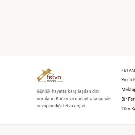
FETVA
Yazılı 
Mektup
Günlük hayatta karşılaşılan dini
soruların Kur’an ve sünnet ölçüsünde
Bir Fet
cevaplandığı fetva arşivi.
Tüm Ka