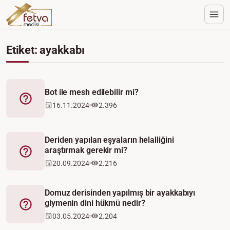
Etiket: ayakkabı
Bot ile mesh edilebilir mi?
Fetva
16.11.2024
2.396
Deriden yapılan eşyaların helalliğini
araştırmak gerekir mi?
Fetva
20.09.2024
2.216
Domuz derisinden yapılmış bir ayakkabıyı
giymenin dini hükmü nedir?
Fetva
03.05.2024
2.204