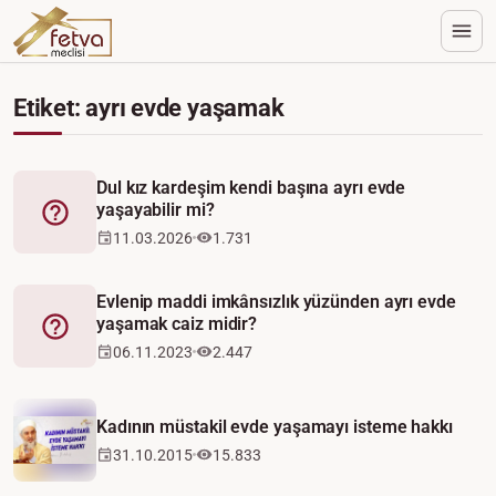
Etiket: ayrı evde yaşamak
Dul kız kardeşim kendi başına ayrı evde
yaşayabilir mi?
Fetva
11.03.2026
1.731
Evlenip maddi imkânsızlık yüzünden ayrı evde
yaşamak caiz midir?
Fetva
06.11.2023
2.447
Kadının müstakil evde yaşamayı isteme hakkı
31.10.2015
15.833