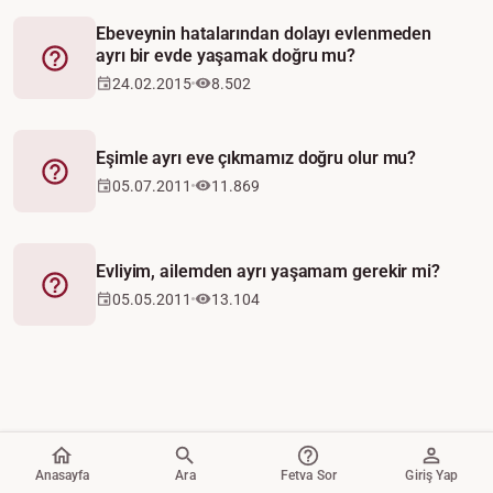
Ebeveynin hatalarından dolayı evlenmeden
ayrı bir evde yaşamak doğru mu?
Fetva
24.02.2015
8.502
Eşimle ayrı eve çıkmamız doğru olur mu?
Fetva
05.07.2011
11.869
Evliyim, ailemden ayrı yaşamam gerekir mi?
Fetva
05.05.2011
13.104
Anasayfa
Ara
Fetva Sor
Giriş Yap