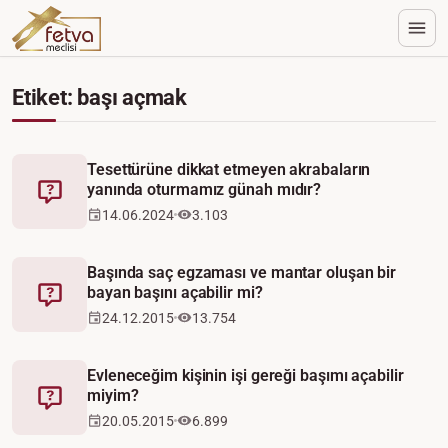
Etiket: başı açmak
Tesettürüne dikkat etmeyen akrabaların
yanında oturmamız günah mıdır?
Fetva
14.06.2024
3.103
Başında saç egzaması ve mantar oluşan bir
bayan başını açabilir mi?
Fetva
24.12.2015
13.754
Evleneceğim kişinin işi gereği başımı açabilir
miyim?
Fetva
20.05.2015
6.899