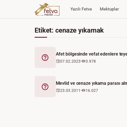
Yazılı Fetva
Mektuplar
Etiket: cenaze yıkamak
Afet bölgesinde vefat edenlere tey
Fetva
07.02.2023
3.978
Mevlid ve cenaze yıkama parası al
Fetva
23.03.2011
16.027