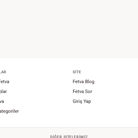
LAR
SITE
Fetva
Fetva Blog
lar
Fetva Sor
va
Giriş Yap
tegoriler
DIĞER SITELERIMIZ