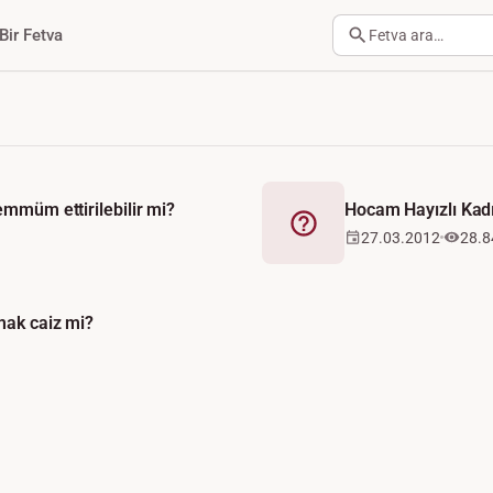
Bir Fetva
Fetva ara…
emmüm ettirilebilir mi?
Hocam Hayızlı Kadı
Fetva
27.03.2012
28.8
mak caiz mi?