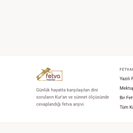
FETVA
Yazılı 
Mektup
Günlük hayatta karşılaşılan dini
soruların Kur’an ve sünnet ölçüsünde
Bir Fet
cevaplandığı fetva arşivi.
Tüm Ka