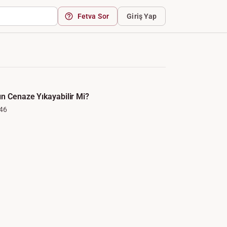
Fetva Sor
Giriş Yap
n Cenaze Yıkayabilir Mi?
46