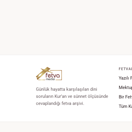
FETVA
Yazılı 
Mektup
Günlük hayatta karşılaşılan dini
soruların Kur’an ve sünnet ölçüsünde
Bir Fet
cevaplandığı fetva arşivi.
Tüm Ka