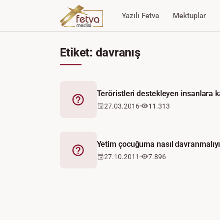
Yazılı Fetva
Mektuplar
Etiket: davranış
Teröristleri destekleyen insanlara k
Fetva
27.03.2016
11.313
Yetim çocuğuma nasıl davranmalıy
Fetva
27.10.2011
7.896