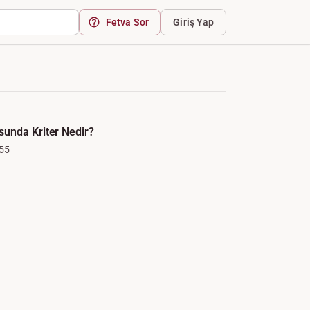
Fetva Sor
Giriş Yap
unda Kriter Nedir?
55