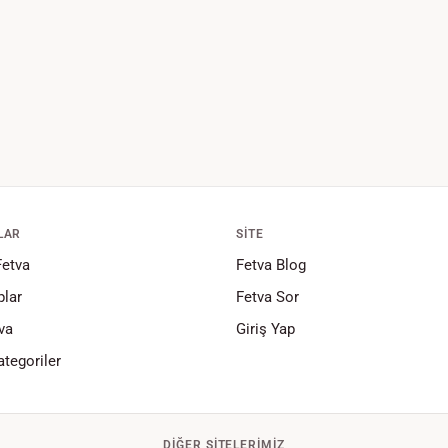
LAR
SITE
Fetva
Fetva Blog
lar
Fetva Sor
va
Giriş Yap
tegoriler
DIĞER SITELERIMIZ