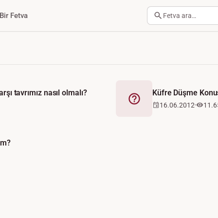
Bir Fetva
Fetva ara…
arşı tavrımız nasıl olmalı?
Küfre Düşme Konus
Fetva
16.06.2012
11.6
ım?