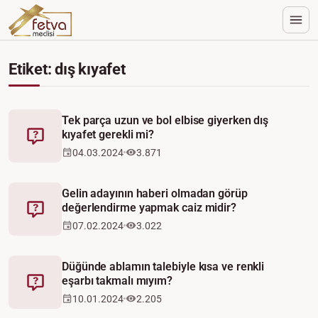
Etiket: dış kıyafet
Tek parça uzun ve bol elbise giyerken dış
kıyafet gerekli mi?
Fetva
04.03.2024
3.871
Gelin adayının haberi olmadan görüp
değerlendirme yapmak caiz midir?
Fetva
07.02.2024
3.022
Düğünde ablamın talebiyle kısa ve renkli
eşarbı takmalı mıyım?
Fetva
10.01.2024
2.205