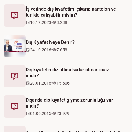
İş yerinde dış kıyafetimi çıkarıp pantolon ve
tunikle çalışabilir miyim?
Fetva
10.12.2023
3.238
Video
Dış Kıyafet Neye Denir?
24.10.2016
7.653
Dış kıyafetin diz altına kadar olması caiz
midir?
Fetva
20.01.2016
15.506
Dışarıda dış kıyafet giyme zorunluluğu var
mıdır?
Fetva
01.06.2015
23.979