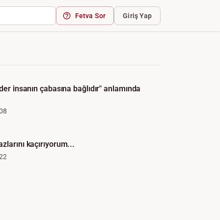
Fetva Sor
Giriş Yap
ader insanın çabasına bağlıdır" anlamında
08
zlarını kaçırıyorum...
22