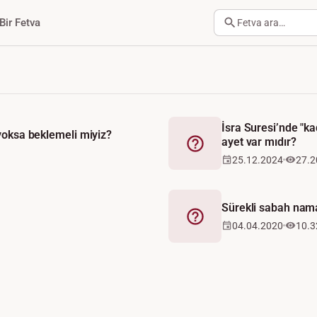
Bir Fetva
Fetva ara…
İsra Suresi’nde "k
yoksa beklemeli miyiz?
ayet var mıdır?
Fetva
25.12.2024
27.2
Sürekli sabah nama
Fetva
04.04.2020
10.3