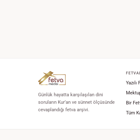
FETVA
Yazılı 
Mektup
Günlük hayatta karşılaşılan dini
soruların Kur’an ve sünnet ölçüsünde
Bir Fet
cevaplandığı fetva arşivi.
Tüm Ka