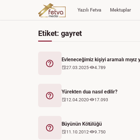
Yazılı Fetva
Mektuplar
Etiket: gayret
Evleneceğimiz kişiyi aramalı mıyız 
Fetva
27.03.2025
4.789
Yürekten dua nasıl edilir?
Fetva
12.04.2020
17.093
Büyünün Kötülüğü
Fetva
11.10.2012
9.750