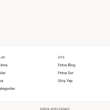
LAR
SITE
Fetva
Fetva Blog
lar
Fetva Sor
va
Giriş Yap
tegoriler
DIĞER SITELERIMIZ