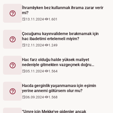
İhramlıyken bez kullanmak ihrama zarar verir
mi?
Fetva
13.11.2024
1.601
Çocuğumu kayınvalideme bırakmamak için
hac ibadetimi ertelemeli miyim?
Fetva
12.11.2024
1.249
Hac farz olduğu halde yüksek maliyet
nedeniyle gitmekten vazgeçmek doğru
Fetva
mudur?
05.11.2024
1.564
Hacda gerginlik yaşanmaması için eşimin
yerine annemi götürsem olur mu?
Fetva
06.09.2024
1.568
“Umre için Mekke'ye gidenler ancak