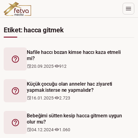
Etiket: hacca gitmek
Nafile haccı bozan kimse haccı kaza etmeli
mi?
Fetva
20.09.2025
912
Küçük çocuğu olan anneler hac ziyareti
yapmak isterse ne yapmalıdır?
Fetva
16.01.2025
2.723
Bebeğimi sütten kesip hacca gitmem uygun
olur mu?
Fetva
04.12.2024
1.060