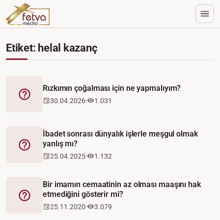
Etiket: helal kazanç
Rızkımın çoğalması için ne yapmalıyım?
Fetva
30.04.2026
1.031
İbadet sonrası dünyalık işlerle meşgul olmak
yanlış mı?
Fetva
25.04.2025
1.132
Bir imamın cemaatinin az olması maaşını hak
etmediğini gösterir mi?
Fetva
25.11.2020
3.079