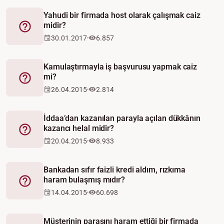
Yahudi bir firmada host olarak çalışmak caiz
midir?
Fetva
30.01.2017
6.857
Kamulaştırmayla iş başvurusu yapmak caiz
mi?
Fetva
26.04.2015
2.814
İddaa’dan kazanılan parayla açılan dükkânın
kazancı helal midir?
Fetva
20.04.2015
8.933
Bankadan sıfır faizli kredi aldım, rızkıma
haram bulaşmış mıdır?
Fetva
14.04.2015
60.698
Müşterinin parasını haram ettiği bir firmada