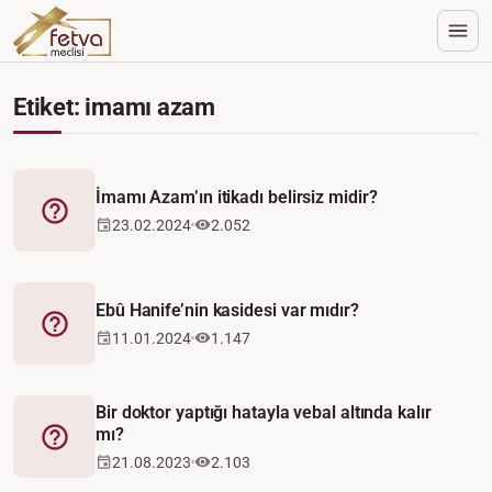
Etiket: imamı azam
İmamı Azam’ın itikadı belirsiz midir?
Fetva
23.02.2024
2.052
Ebû Hanife’nin kasidesi var mıdır?
Fetva
11.01.2024
1.147
Bir doktor yaptığı hatayla vebal altında kalır
mı?
Fetva
21.08.2023
2.103