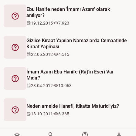
Ebu Hanife neden 'İmamı Azam' olarak
anılıyor?
Fetva
19.12.2015
7.923
Gizlice Kıraat Yapılan Namazlarda Cemaatinde
Kıraat Yapması
Fetva
22.05.2012
4.515
İmam Azam Ebu Hanife (Ra)'in Eseri Var
Mıdır?
Fetva
23.04.2012
10.068
Neden amelde Hanefi, itikatta Maturidi'yiz?
Fetva
18.10.2011
6.365