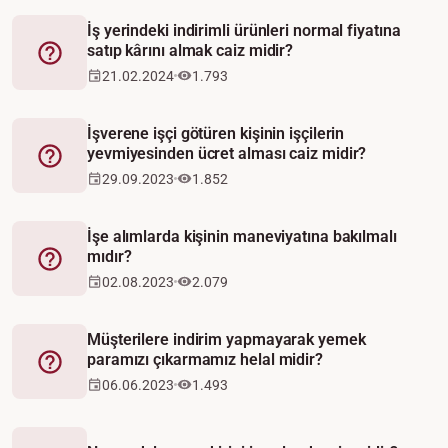
İş yerindeki indirimli ürünleri normal fiyatına
satıp kârını almak caiz midir?
Fetva
21.02.2024
1.793
İşverene işçi götüren kişinin işçilerin
yevmiyesinden ücret alması caiz midir?
Fetva
29.09.2023
1.852
İşe alımlarda kişinin maneviyatına bakılmalı
mıdır?
Fetva
02.08.2023
2.079
Müşterilere indirim yapmayarak yemek
paramızı çıkarmamız helal midir?
Fetva
06.06.2023
1.493