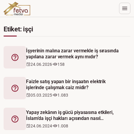
Etiket: işçi
İşyerinin malına zarar vermekle iş sırasında
yapılana zarar vermek aynı mıdır?
Fetva
24.06.2026
158
Faizle satış yapan bir inşaatın elektrik
işlerinde çalışmak caiz midir?
Fetva
05.03.2025
1.083
Yapay zekânın iş gücü piyasasına etkileri,
İslam’da işçi hakları açısından nasıl
Fetva
değerlendirilebilir?
24.06.2024
1.008