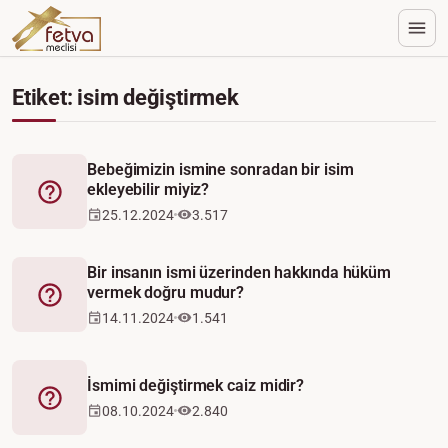
Etiket: isim değiştirmek
Bebeğimizin ismine sonradan bir isim
ekleyebilir miyiz?
Fetva
25.12.2024
3.517
Bir insanın ismi üzerinden hakkında hüküm
vermek doğru mudur?
Fetva
14.11.2024
1.541
İsmimi değiştirmek caiz midir?
Fetva
08.10.2024
2.840