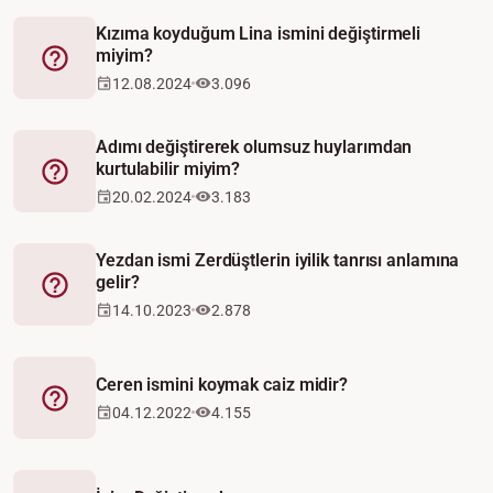
Kızıma koyduğum Lina ismini değiştirmeli
miyim?
Fetva
12.08.2024
3.096
Adımı değiştirerek olumsuz huylarımdan
kurtulabilir miyim?
Fetva
20.02.2024
3.183
Yezdan ismi Zerdüştlerin iyilik tanrısı anlamına
gelir?
Fetva
14.10.2023
2.878
Ceren ismini koymak caiz midir?
Fetva
04.12.2022
4.155