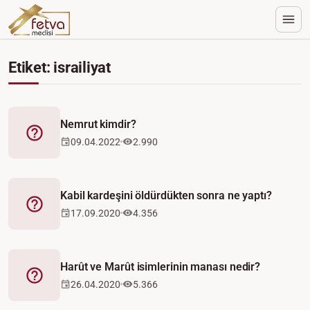
Etiket: israiliyat
Nemrut kimdir?
Fetva
09.04.2022
2.990
Kabil kardeşini öldürdükten sonra ne yaptı?
Fetva
17.09.2020
4.356
Harût ve Marût isimlerinin manası nedir?
Fetva
26.04.2020
5.366