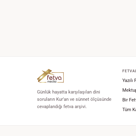
FETVA
Yazılı 
Mektup
Günlük hayatta karşılaşılan dini
soruların Kur’an ve sünnet ölçüsünde
Bir Fet
cevaplandığı fetva arşivi.
Tüm Ka