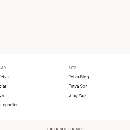
LAR
SITE
Fetva
Fetva Blog
lar
Fetva Sor
va
Giriş Yap
tegoriler
DIĞER SITELERIMIZ