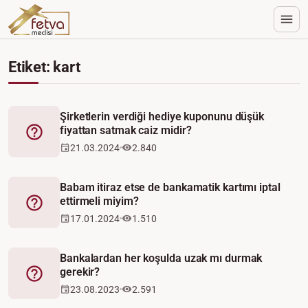
Etiket: kart
Şirketlerin verdiği hediye kuponunu düşük
fiyattan satmak caiz midir?
Fetva
21.03.2024
2.840
Babam itiraz etse de bankamatik kartımı iptal
ettirmeli miyim?
Fetva
17.01.2024
1.510
Bankalardan her koşulda uzak mı durmak
gerekir?
Fetva
23.08.2023
2.591