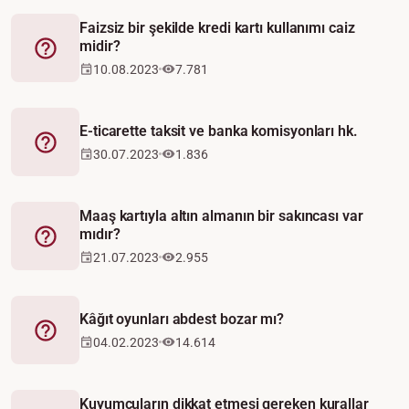
Faizsiz bir şekilde kredi kartı kullanımı caiz
midir?
Fetva
10.08.2023
7.781
E-ticarette taksit ve banka komisyonları hk.
Fetva
30.07.2023
1.836
Maaş kartıyla altın almanın bir sakıncası var
mıdır?
Fetva
21.07.2023
2.955
Kâğıt oyunları abdest bozar mı?
Fetva
04.02.2023
14.614
Kuyumcuların dikkat etmesi gereken kurallar