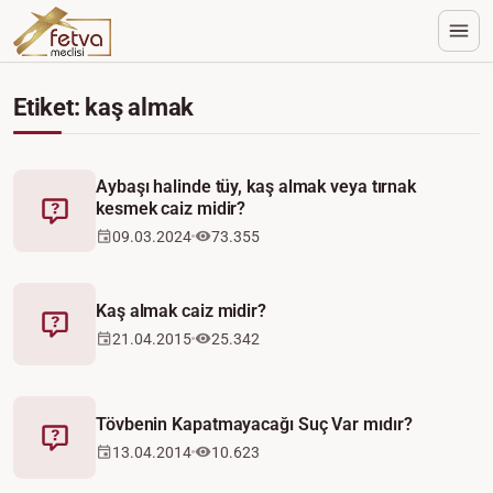
Etiket: kaş almak
Aybaşı halinde tüy, kaş almak veya tırnak
kesmek caiz midir?
Fetva
09.03.2024
73.355
Kaş almak caiz midir?
Fetva
21.04.2015
25.342
Tövbenin Kapatmayacağı Suç Var mıdır?
Fetva
13.04.2014
10.623