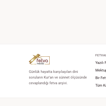
FETVA
Yazılı 
Mektup
Günlük hayatta karşılaşılan dini
soruların Kur’an ve sünnet ölçüsünde
Bir Fet
cevaplandığı fetva arşivi.
Tüm Ka