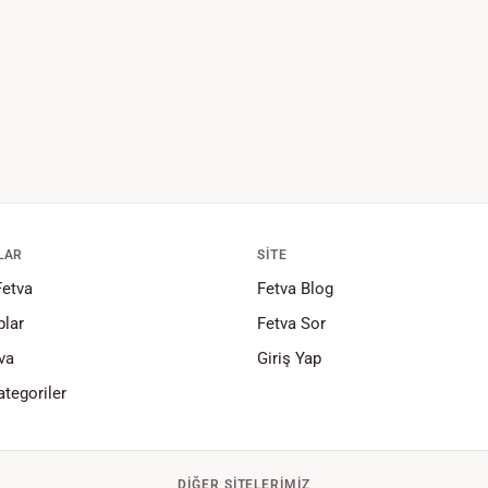
LAR
SITE
Fetva
Fetva Blog
lar
Fetva Sor
va
Giriş Yap
tegoriler
DIĞER SITELERIMIZ