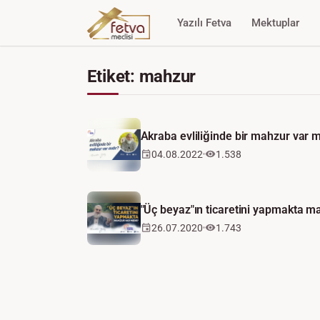
Yazılı Fetva
Mektuplar
Etiket: mahzur
Akraba evliliğinde bir mahzur var m
04.08.2022
1.538
"Üç beyaz"ın ticaretini yapmakta m
26.07.2020
1.743