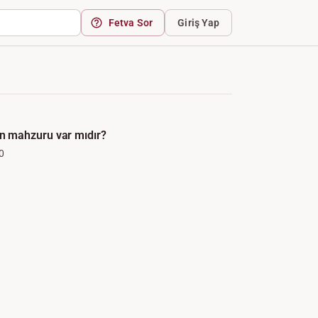
Fetva Sor
Giriş Yap
 mahzuru var mıdır?
0