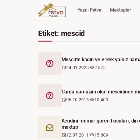
Yazılı Fetva
Mektuplar
Etiket: mescid
Mescitte kadın ve erkek yalnız nama
Fetva
24.01.2025
2.875
Cuma namazını okul mescidinde mi 
Fetva
06.10.2016
10.400
Kendini memur gören hocaları, din gö
mektup
Mektup
12.07.2011
15.809