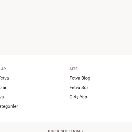
LAR
SITE
Fetva
Fetva Blog
lar
Fetva Sor
va
Giriş Yap
tegoriler
DIĞER SITELERIMIZ