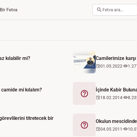
Bir Fetva
Fetva ara…
z kılabilir mi?
Camilerimize karşı
01.05.2022
1.27
camide mi kılalım?
İçinde Kabir Bulu
Fetva
18.02.2014
8.23
revlilerini titretecek bir
Okulun mescidinde 
Fetva
04.05.2011
10.0