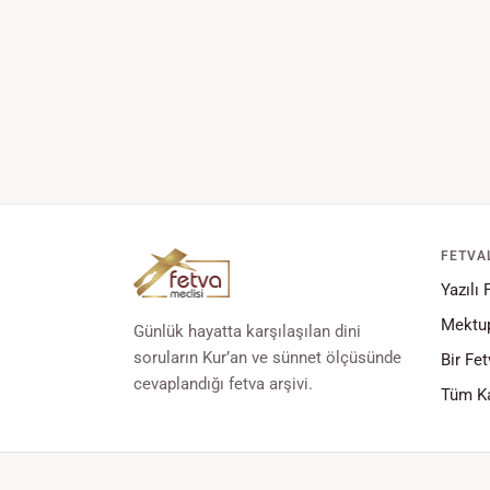
FETVA
Yazılı 
Mektup
Günlük hayatta karşılaşılan dini
soruların Kur’an ve sünnet ölçüsünde
Bir Fet
cevaplandığı fetva arşivi.
Tüm Ka