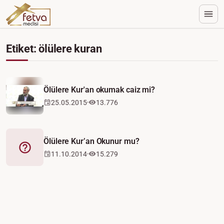
Etiket: ölülere kuran
Ölülere Kur'an okumak caiz mi?
25.05.2015
13.776
Ölülere Kur’an Okunur mu?
Fetva
11.10.2014
15.279