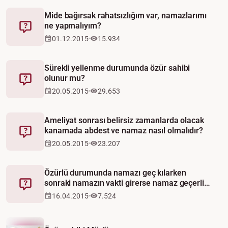
Mide bağırsak rahatsızlığım var, namazlarımı
ne yapmalıyım?
Fetva
01.12.2015
15.934
Sürekli yellenme durumunda özür sahibi
olunur mu?
Fetva
20.05.2015
29.653
Ameliyat sonrası belirsiz zamanlarda olacak
kanamada abdest ve namaz nasıl olmalıdır?
Fetva
20.05.2015
23.207
Özürlü durumunda namazı geç kılarken
sonraki namazın vakti girerse namaz geçerli
Fetva
olur mu?
16.04.2015
7.524
Video