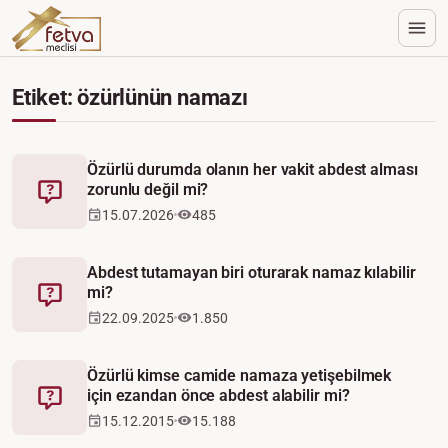
Etiket: özürlünün namazı
Özürlü durumda olanın her vakit abdest alması
zorunlu değil mi?
Fetva
15.07.2026
485
Abdest tutamayan biri oturarak namaz kılabilir
mi?
Fetva
22.09.2025
1.850
Özürlü kimse camide namaza yetişebilmek
için ezandan önce abdest alabilir mi?
Fetva
15.12.2015
15.188