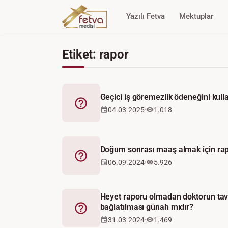
Yazılı Fetva
Mektuplar
Etiket: rapor
Geçici iş göremezlik ödeneğini kul
Fetva
04.03.2025
1.018
Doğum sonrası maaş almak için rap
Fetva
06.09.2024
5.926
Heyet raporu olmadan doktorun tavs
bağlatılması günah mıdır?
Fetva
31.03.2024
1.469