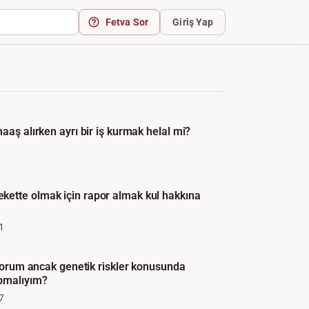
Fetva Sor
Giriş Yap
aaş alırken ayrı bir iş kurmak helal mi?
ette olmak için rapor almak kul hakkına
1
iyorum ancak genetik riskler konusunda
apmalıyım?
7