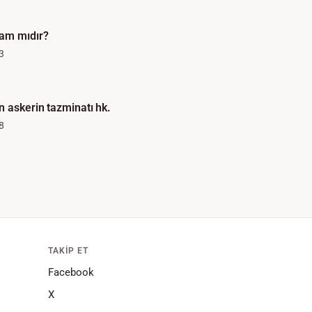
am mıdır?
3
n askerin tazminatı hk.
8
TAKIP ET
Facebook
X