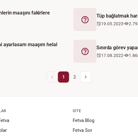
nlerin maaşını fakirlere
Tüp bağlatmak har
Fetva
19.05.2023
2.79
nimi ayarlasam maaşım helal
Sınırda görev yapa
Fetva
17.08.2022
1.86
1
2
LAR
SITE
Fetva
Fetva Blog
lar
Fetva Sor