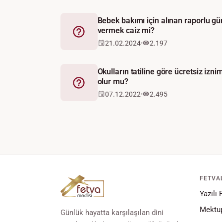
Bebek bakımı için alınan raporlu gü
vermek caiz mi?
Fetva
21.02.2024
2.197
Okulların tatiline göre ücretsiz iz
olur mu?
Fetva
07.12.2022
2.495
FETVA
Yazılı 
Mektup
Günlük hayatta karşılaşılan dini