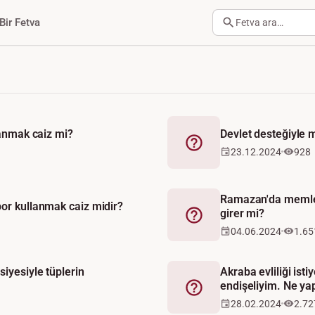
Bir Fetva
Fetva ara…
lanmak caiz mi?
Devlet desteğiyle m
Fetva
23.12.2024
928
Ramazan'da memlek
or kullanmak caiz midir?
girer mi?
Fetva
04.06.2024
1.65
iyesiyle tüplerin
Akraba evliliği ist
endişeliyim. Ne y
Fetva
28.02.2024
2.72