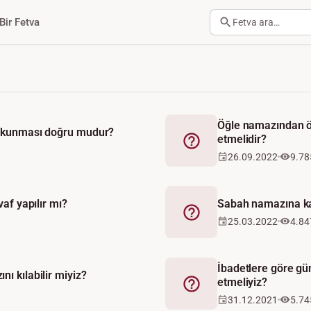
Bir Fetva
Fetva ara…
Öğle namazından ön
 okunması doğru mudur?
etmelidir?
Fetva
26.09.2022
9.78
af yapılır mı?
Sabah namazına ka
Fetva
25.03.2022
4.84
İbadetlere göre gü
ı kılabilir miyiz?
etmeliyiz?
Fetva
31.12.2021
5.74