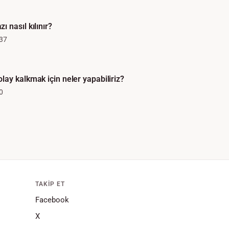
 nasıl kılınır?
37
ay kalkmak için neler yapabiliriz?
0
TAKIP ET
Facebook
X