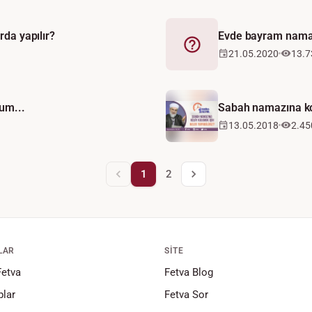
rda yapılır?
Evde bayram namazı
Fetva
21.05.2020
13.7
um...
Sabah namazına kol
13.05.2018
2.45
1
2
LAR
SITE
Fetva
Fetva Blog
lar
Fetva Sor