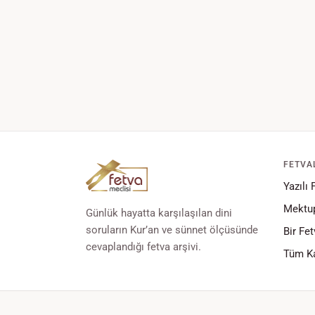
FETVA
Yazılı 
Mektup
Günlük hayatta karşılaşılan dini
soruların Kur’an ve sünnet ölçüsünde
Bir Fet
cevaplandığı fetva arşivi.
Tüm Ka