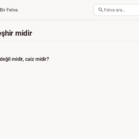
Bir Fetva
Fetva ara…
şhir midir
ğil midir, caiz midir?