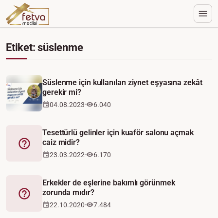
Etiket: süslenme
Süslenme için kullanılan ziynet eşyasına zekât
gerekir mi?
04.08.2023
6.040
Tesettürlü gelinler için kuaför salonu açmak
caiz midir?
Fetva
23.03.2022
6.170
Erkekler de eşlerine bakımlı görünmek
zorunda mıdır?
Fetva
22.10.2020
7.484