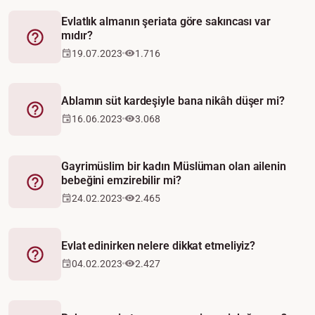
Evlatlık almanın şeriata göre sakıncası var
mıdır?
Fetva
19.07.2023
1.716
Ablamın süt kardeşiyle bana nikâh düşer mi?
Fetva
16.06.2023
3.068
Gayrimüslim bir kadın Müslüman olan ailenin
bebeğini emzirebilir mi?
Fetva
24.02.2023
2.465
Evlat edinirken nelere dikkat etmeliyiz?
Fetva
04.02.2023
2.427