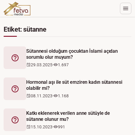
Etiket: sütanne
Sütannesi olduğum çocuktan İslami açıdan
sorumlu olur muyum?
Fetva
29.03.2025
1.697
Hormonal aşı ile süt emziren kadın sütannesi
olabilir mi?
Fetva
08.11.2023
1.168
Katkı eklenerek verilen anne sütüyle de
sütanne olunur mu?
Fetva
15.10.2023
991