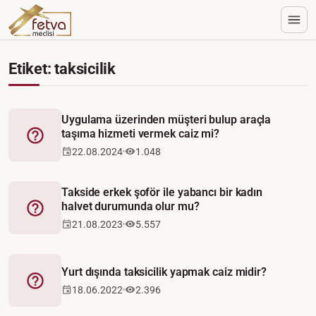
Etiket: taksicilik
Uygulama üzerinden müşteri bulup araçla
taşıma hizmeti vermek caiz mi?
Fetva
22.08.2024
1.048
Takside erkek şoför ile yabancı bir kadın
halvet durumunda olur mu?
Fetva
21.08.2023
5.557
Yurt dışında taksicilik yapmak caiz midir?
Fetva
18.06.2022
2.396