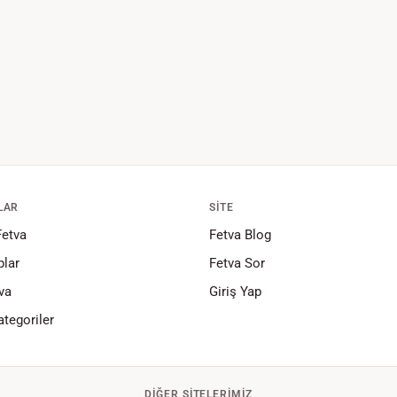
LAR
SITE
Fetva
Fetva Blog
lar
Fetva Sor
va
Giriş Yap
tegoriler
DIĞER SITELERIMIZ