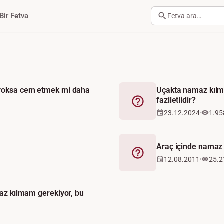
Bir Fetva
Fetva ara…
 yoksa cem etmek mi daha
Uçakta namaz kılm
faziletlidir?
Fetva
23.12.2024
1.95
Araç içinde namaz k
Fetva
12.08.2011
25.2
maz kılmam gerekiyor, bu