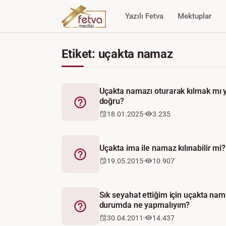
Yazılı Fetva
Mektuplar
Etiket: uçakta namaz
Uçakta namazı oturarak kılmak mı
doğru?
Fetva
18.01.2025
3.235
Uçakta ima ile namaz kılınabilir mi?
Fetva
19.05.2015
10.907
Sık seyahat ettiğim için uçakta na
durumda ne yapmalıyım?
Fetva
30.04.2011
14.437