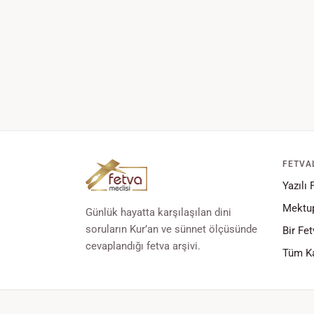
FETVA
Yazılı 
Mektup
Günlük hayatta karşılaşılan dini
soruların Kur’an ve sünnet ölçüsünde
Bir Fet
cevaplandığı fetva arşivi.
Tüm Ka