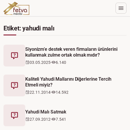
Etiket: yahudi malı
Siyonizm’e destek veren firmaların ürünlerini
kullanmak zulme ortak olmak mıdır?
Fetva
03.05.2025
6.140
Kaliteli Yahudi Mallarını Diğerlerine Tercih
Etmeli miyiz?
Fetva
22.11.2014
14.592
Yahudi Malı Satmak
Fetva
27.09.2012
7.541