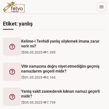
Etiket: yanlış
Kelime-i Tevhidi yanlış söylemek imana zarar
verir mi?
Fetva
06.05.2025
1.295
Vitir namazına doğru niyet etmediğim geçmiş
namazlarım geçerli midir?
Fetva
01.05.2025
2.165
Yanlış vakit zannederek kılınan namaz geçerli
midir?
Fetva
05.03.2025
7.739