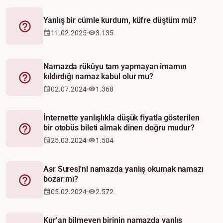
Yanlış bir cümle kurdum, küfre düştüm mü?
Fetva
11.02.2025
3.135
Namazda rükûyu tam yapmayan imamın
kıldırdığı namaz kabul olur mu?
Fetva
02.07.2024
1.368
İnternette yanlışlıkla düşük fiyatla gösterilen
bir otobüs bileti almak dinen doğru mudur?
Fetva
25.03.2024
1.504
Asr Suresi'ni namazda yanlış okumak namazı
bozar mı?
Fetva
05.02.2024
2.572
Kur’an bilmeyen birinin namazda yanlış