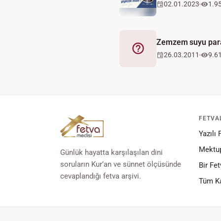
02.01.2023
1.9
Zemzem suyu paray
Fetva
26.03.2011
9.6
FETVA
Yazılı 
Mektup
Günlük hayatta karşılaşılan dini
soruların Kur’an ve sünnet ölçüsünde
Bir Fet
cevaplandığı fetva arşivi.
Tüm Ka