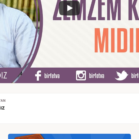
YAN
ız