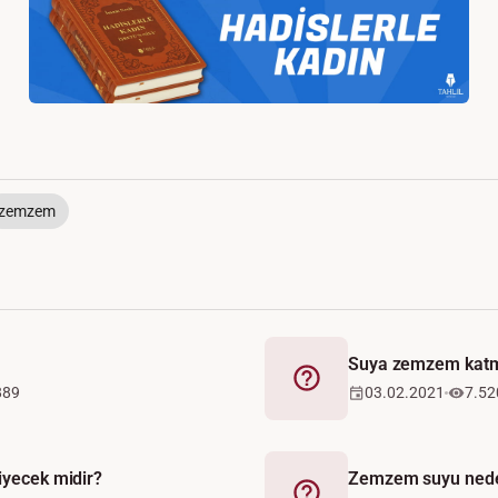
zemzem
Suya zemzem katm
Fetva
889
03.02.2021
7.52
iyecek midir?
Zemzem suyu neden