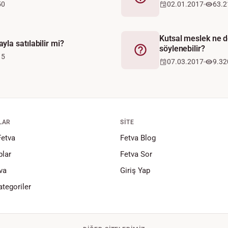
Fetva
50
02.01.2017
63.2
Kutsal meslek ne d
la satılabilir mi?
söylenebilir?
Fetva
15
07.03.2017
9.32
LAR
SITE
Fetva
Fetva Blog
lar
Fetva Sor
va
Giriş Yap
tegoriler