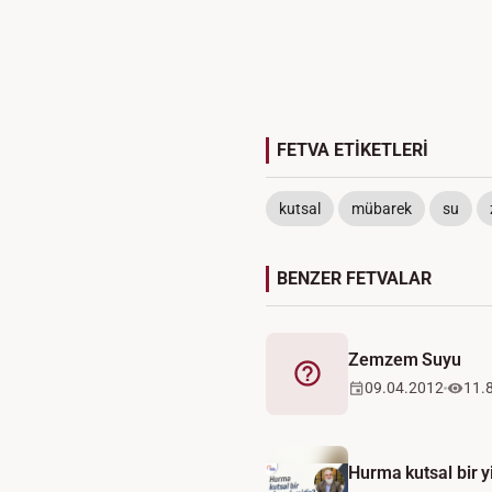
FETVA ETİKETLERİ
kutsal
mübarek
su
BENZER FETVALAR
Zemzem Suyu
Fetva
09.04.2012
11.
Hurma kutsal bir y