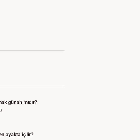
ak günah mıdır?
0
 ayakta içilir?