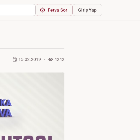
Fetva Sor
Giriş Yap
15.02.2019
4242