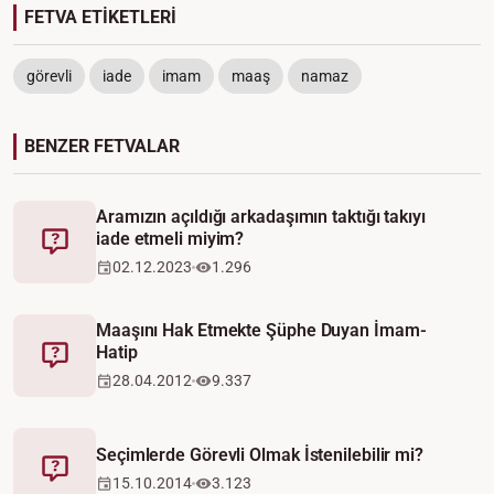
FETVA ETİKETLERİ
görevli
iade
imam
maaş
namaz
BENZER FETVALAR
Aramızın açıldığı arkadaşımın taktığı takıyı
iade etmeli miyim?
Fetva
02.12.2023
1.296
Maaşını Hak Etmekte Şüphe Duyan İmam-
Hatip
Fetva
28.04.2012
9.337
Seçimlerde Görevli Olmak İstenilebilir mi?
Fetva
15.10.2014
3.123