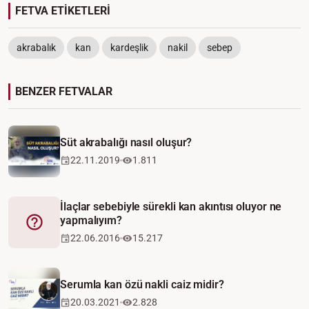
FETVA ETİKETLERİ
akrabalık
kan
kardeşlik
nakil
sebep
BENZER FETVALAR
Süt akrabalığı nasıl oluşur?
22.11.2019
1.811
İlaçlar sebebiyle sürekli kan akıntısı oluyor ne
yapmalıyım?
Fetva
22.06.2016
15.217
Serumla kan özü nakli caiz midir?
20.03.2021
2.828