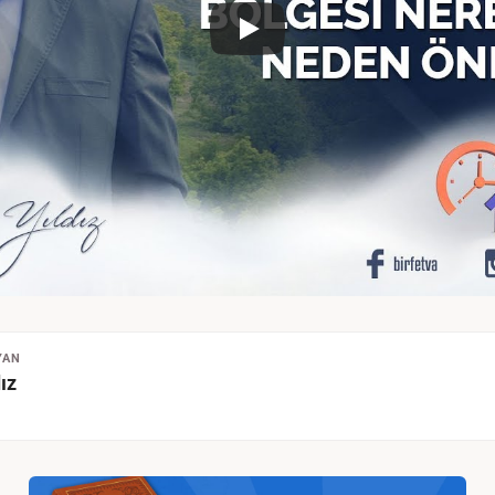
YAN
ız