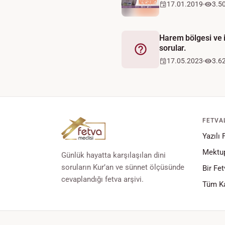
17.01.2019
3.5
Harem bölgesi ve 
sorular.
Fetva
17.05.2023
3.6
FETVA
Yazılı 
Mektup
Günlük hayatta karşılaşılan dini
soruların Kur’an ve sünnet ölçüsünde
Bir Fet
cevaplandığı fetva arşivi.
Tüm Ka