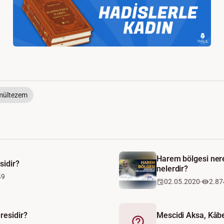
mültezem
Harem bölgesi neres
sidir?
nelerdir?
49
02.05.2020
2.87
residir?
Mescidi Aksa, Kâb