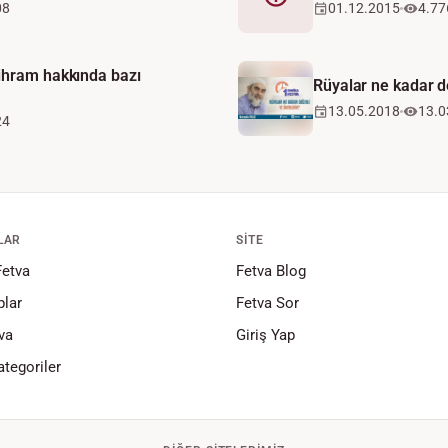
Fetva
08
01.12.2015
4.77
ihram hakkında bazı
Rüyalar ne kadar d
13.05.2018
13.0
24
LAR
SITE
Fetva
Fetva Blog
lar
Fetva Sor
va
Giriş Yap
tegoriler