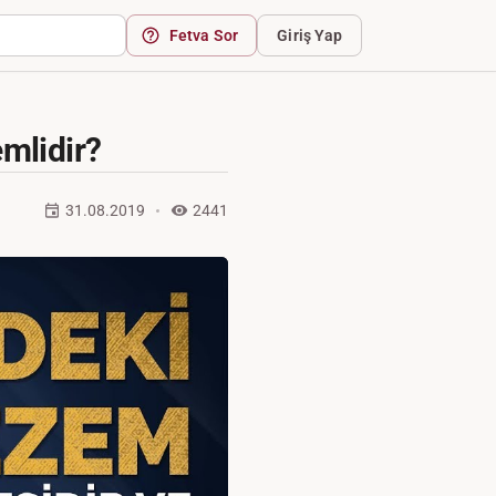
Fetva Sor
Giriş Yap
mlidir?
31.08.2019
2441