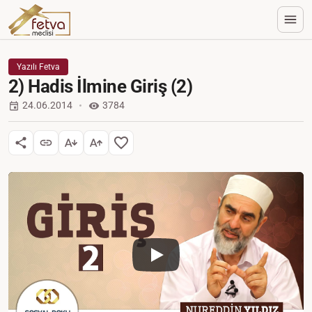
Yazılı Fetva
2) Hadis İlmine Giriş (2)
24.06.2014
3784