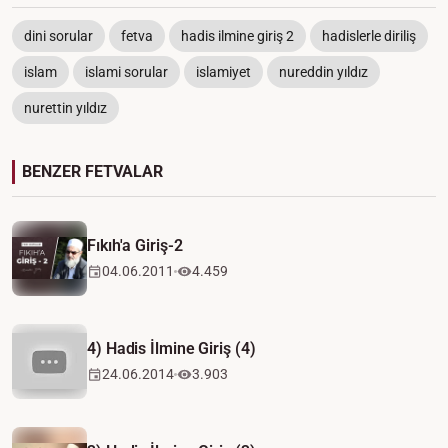
dini sorular
fetva
hadis ilmine giriş 2
hadislerle diriliş
islam
islami sorular
islamiyet
nureddin yıldız
nurettin yıldız
BENZER FETVALAR
Fıkıh'a Giriş-2
04.06.2011
4.459
4) Hadis İlmine Giriş (4)
24.06.2014
3.903