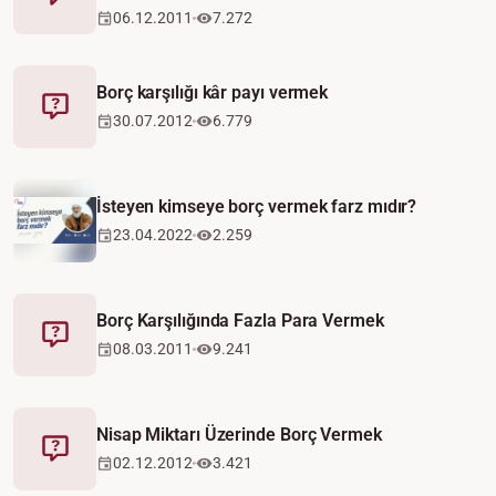
Fetva
06.12.2011
7.272
Borç karşılığı kâr payı vermek
Fetva
30.07.2012
6.779
Video
İsteyen kimseye borç vermek farz mıdır?
23.04.2022
2.259
Borç Karşılığında Fazla Para Vermek
Fetva
08.03.2011
9.241
Nisap Miktarı Üzerinde Borç Vermek
Fetva
02.12.2012
3.421