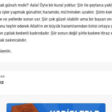
k günah mıdır? Asla! Öyle bir kural yoktur. Şiir ile şeytana yakl
işler yapmak günahtır; haramdır, mü’minden uzaktır. Şiirin ken
rde ve yerlerde sorun var. Şiir çok güzel olabilir ama bir bayan
unu teşhir ederek Allah’ın en büyük haramlarından birisi ortaya 
yan çıplak bedenli kadındadır. Şiir sorun değil şiirle kadere itira
ak sakıncalıdır.
âlemîn.
YAN
ız