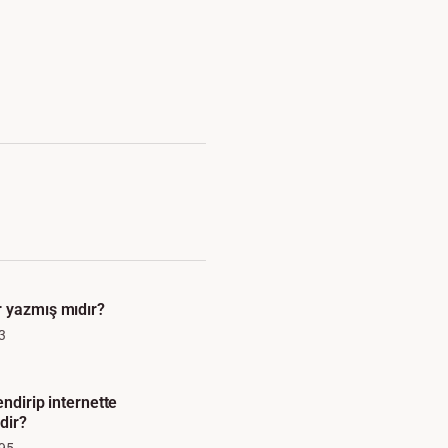
 yazmış mıdır?
3
endirip internette
dir?