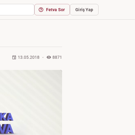
Fetva Sor
Giriş Yap
13.05.2018
8871