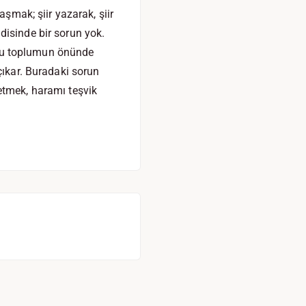
aşmak; şiir yazarak, şiir
disinde bir sorun yok.
 onu toplumun önünde
çıkar. Buradaki sorun
z etmek, haramı teşvik