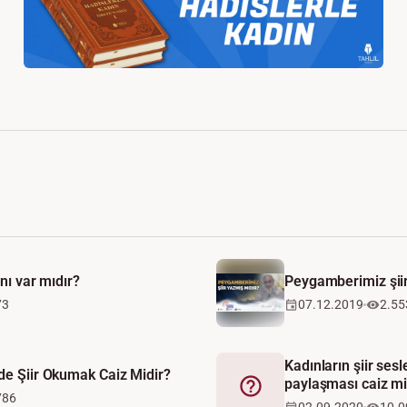
anı var mıdır?
Peygamberimiz şiir
73
07.12.2019
2.55
Kadınların şiir sesl
de Şiir Okumak Caiz Midir?
paylaşması caiz mi
Fetva
786