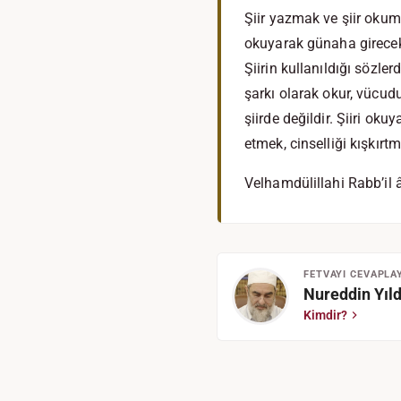
Şiir yazmak ve şiir okuma
okuyarak günaha girecek 
Şiirin kullanıldığı sözle
şarkı olarak okur, vücud
şiirde değildir. Şiiri oku
etmek, cinselliği kışkırtm
Velhamdülillahi Rabb’il 
FETVAYI CEVAPLA
Nureddin Yıld
Kimdir?