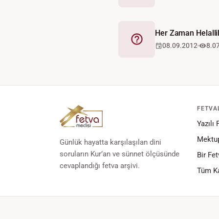
Her Zaman Helallik
Fetva
08.09.2012
8.0
FETVA
Yazılı 
Mektup
Günlük hayatta karşılaşılan dini
soruların Kur’an ve sünnet ölçüsünde
Bir Fet
cevaplandığı fetva arşivi.
Tüm Ka