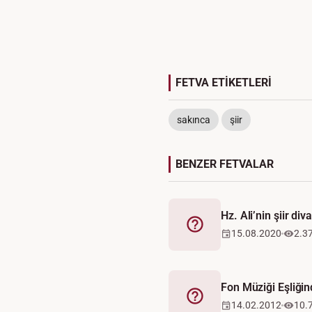
FETVA ETİKETLERİ
sakınca
şiir
BENZER FETVALAR
Hz. Ali’nin şiir div
Fetva
15.08.2020
2.3
Fon Müziği Eşliğin
Fetva
14.02.2012
10.