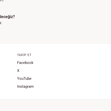
95
deceğiz?
4
TAKIP ET
Facebook
X
YouTube
Instagram