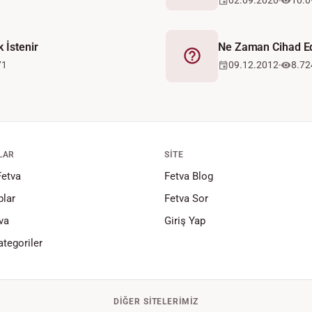
02.09.2020
10.0
 İstenir
Ne Zaman Cihad E
Fetva
71
09.12.2012
8.72
LAR
SITE
Fetva
Fetva Blog
lar
Fetva Sor
va
Giriş Yap
tegoriler
DIĞER SITELERIMIZ