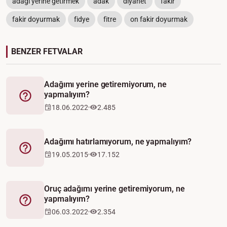
adağı yerine getirmek
adak
diyanet
fakir
fakir doyurmak
fidye
fitre
on fakir doyurmak
BENZER FETVALAR
Adağımı yerine getiremiyorum, ne
yapmalıyım?
Fetva
18.06.2022
2.485
Adağımı hatırlamıyorum, ne yapmalıyım?
Fetva
19.05.2015
17.152
Oruç adağımı yerine getiremiyorum, ne
yapmalıyım?
Fetva
06.03.2022
2.354