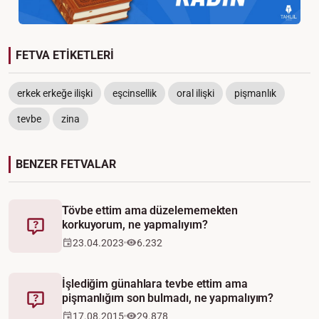
FETVA ETİKETLERİ
erkek erkeğe ilişki
eşcinsellik
oral ilişki
pişmanlık
tevbe
zina
BENZER FETVALAR
Tövbe ettim ama düzelememekten
korkuyorum, ne yapmalıyım?
Fetva
23.04.2023
6.232
İşlediğim günahlara tevbe ettim ama
pişmanlığım son bulmadı, ne yapmalıyım?
Fetva
17.08.2015
29.878