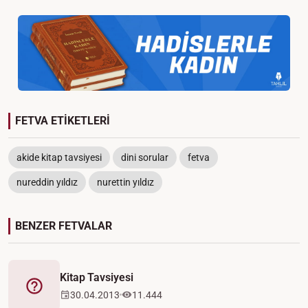
FETVA ETİKETLERİ
akide kitap tavsiyesi
dini sorular
fetva
nureddin yıldız
nurettin yıldız
BENZER FETVALAR
Kitap Tavsiyesi
Fetva
30.04.2013
11.444