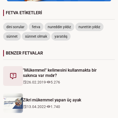
FETVA ETİKETLERİ
dini sorular
fetva
nureddin yıldız
nurettin yıldız
sünnet
sünnet olmak
yaratılış
BENZER FETVALAR
"Mükemmel" kelimesini kullanmakta bir
sakınca var mıdır?
Fetva
26.02.2019
5.276
Video
Zikri mükemmel yapan üç ayak
13.04.2022
1.740