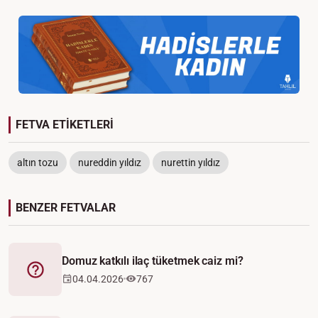
FETVA ETİKETLERİ
altın tozu
nureddin yıldız
nurettin yıldız
BENZER FETVALAR
Domuz katkılı ilaç tüketmek caiz mi?
Fetva
04.04.2026
767