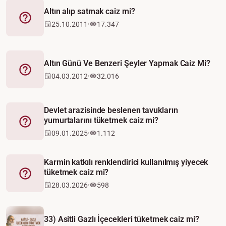
Altın alıp satmak caiz mi?
Fetva
25.10.2011
17.347
Altın Günü Ve Benzeri Şeyler Yapmak Caiz Mi?
Fetva
04.03.2012
32.016
Devlet arazisinde beslenen tavukların
yumurtalarını tüketmek caiz mi?
Fetva
09.01.2025
1.112
Karmin katkılı renklendirici kullanılmış yiyecek
tüketmek caiz mi?
Fetva
28.03.2026
598
33) Asitli Gazlı İçecekleri tüketmek caiz mi?