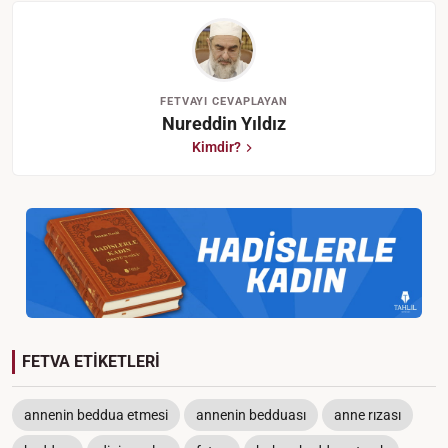
FETVAYI CEVAPLAYAN
Nureddin Yıldız
Kimdir?
FETVA ETİKETLERİ
annenin beddua etmesi
annenin bedduası
anne rızası