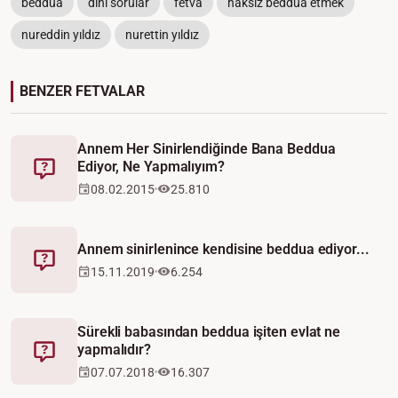
beddua
dini sorular
fetva
haksız beddua etmek
nureddin yıldız
nurettin yıldız
BENZER FETVALAR
Annem Her Sinirlendiğinde Bana Beddua
Ediyor, Ne Yapmalıyım?
Fetva
08.02.2015
25.810
Annem sinirlenince kendisine beddua ediyor...
Fetva
15.11.2019
6.254
Sürekli babasından beddua işiten evlat ne
yapmalıdır?
Fetva
07.07.2018
16.307