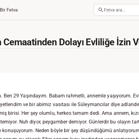
Bir Fetva
Fetva ara…
n Cemaatinden Dolayı Evliliğe İzin
Ben 29 Yaşındayım. Babam rahmetli, annemle yaşıyorum. Evlil
iyetlendim ve bir abimiz vasıtası ile Süleymancılar diye adlandı
miş birisi. Her şey olumlu, herkes tamam dedi. Ama annem, kızı
temiyor. Nuh diyor, peygamber demiyor. Günlerdir bu olayın tart
üzle konuşuyorum. Neden böyle bir şey düşündüğümü anlatıyorum