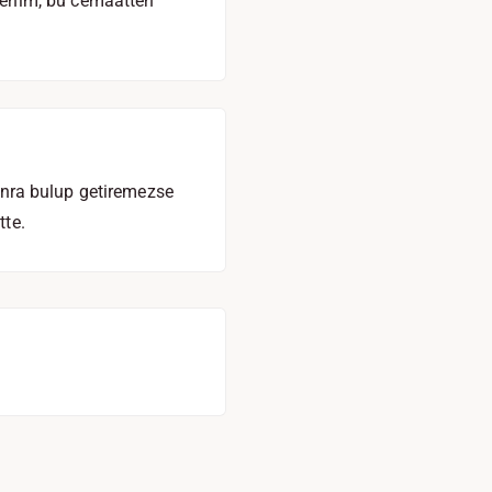
benim, bu cemaatten
sonra bulup getiremezse
tte.