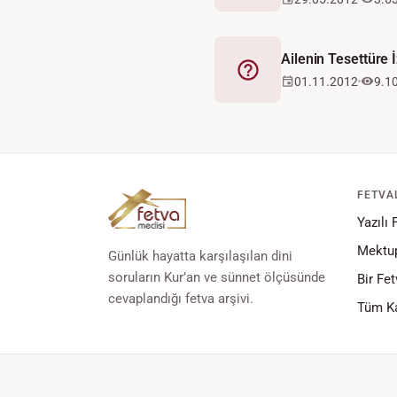
Ailenin Tesettüre
Fetva
01.11.2012
9.1
FETVA
Yazılı 
Mektup
Günlük hayatta karşılaşılan dini
soruların Kur’an ve sünnet ölçüsünde
Bir Fet
cevaplandığı fetva arşivi.
Tüm Ka