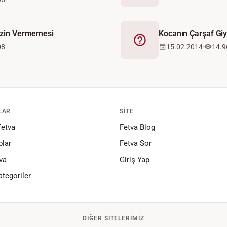
 İzin Vermemesi
Kocanın Çarşaf Gi
Fetva
08
15.02.2014
14.9
LAR
SITE
Fetva
Fetva Blog
lar
Fetva Sor
va
Giriş Yap
tegoriler
DIĞER SITELERIMIZ