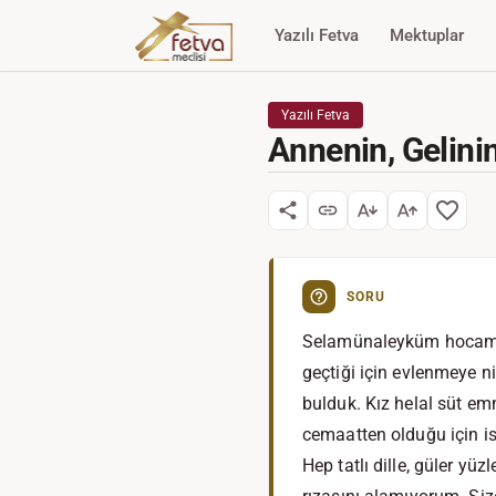
Yazılı Fetva
Mektuplar
Yazılı Fetva
Annenin, Gelini
SORU
Selamünaleyküm hocam. 
geçtiği için evlenmeye n
bulduk. Kız helal süt em
cemaatten olduğu için is
Hep tatlı dille, güler y