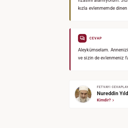
rızasını alamıyorum. S
kızla evlenmemde dinen 
CEVAP
Aleykümselam. Annenizi ik
ve sizin de evlenmeniz fa
FETVAYI CEVAPLA
Nureddin Yıld
Kimdir?