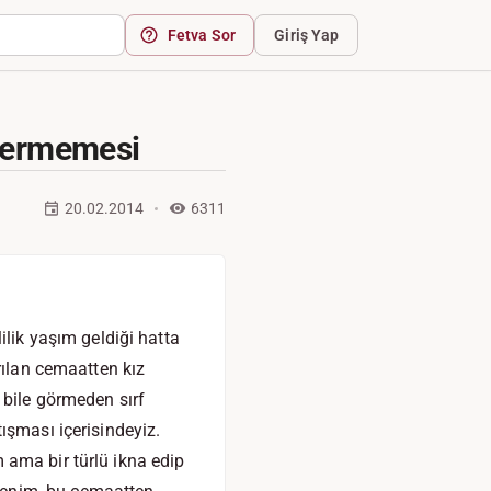
Fetva Sor
Giriş Yap
 Vermemesi
20.02.2014
6311
ik yaşım geldiği hatta
rılan cemaatten kız
 bile görmeden sırf
ışması içerisindeyiz.
 ama bir türlü ikna edip