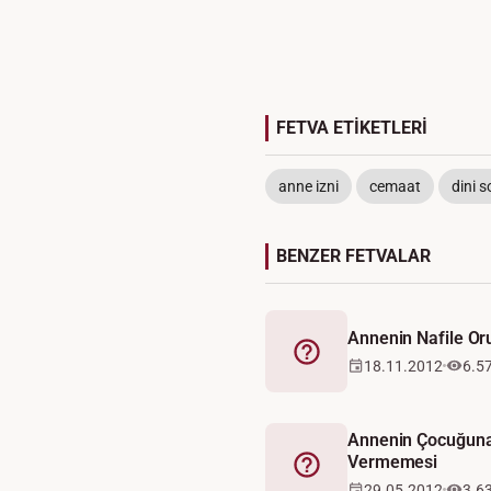
FETVA ETİKETLERİ
anne izni
cemaat
dini s
BENZER FETVALAR
Annenin Nafile Or
Fetva
18.11.2012
6.5
Annenin Çocuğuna
Vermemesi
Fetva
29.05.2012
3.6