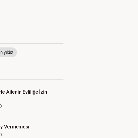
n yıldız
 Ailenin Evliliğe İzin
0
nay Vermemesi
0