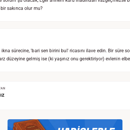
ize sorum şu olacak; Eğer annem kuru inadından vazgeçmezse 
bir sakınca olur mu?
na sürecine, 'bari sen birini bul' ricasını ilave edin. Bir süre 
rz düzeyine gelmiş ise (ki yaşınız onu gerektiriyor) evlenin elbe
YAN
ız