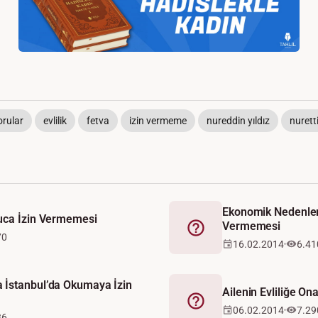
orular
evlilik
fetva
izin vermeme
nureddin yıldız
nuretti
Ekonomik Nedenlerle
uca İzin Vermemesi
Vermemesi
Fetva
70
16.02.2014
6.41
 İstanbul’da Okumaya İzin
Ailenin Evliliğe O
Fetva
06.02.2014
7.29
36