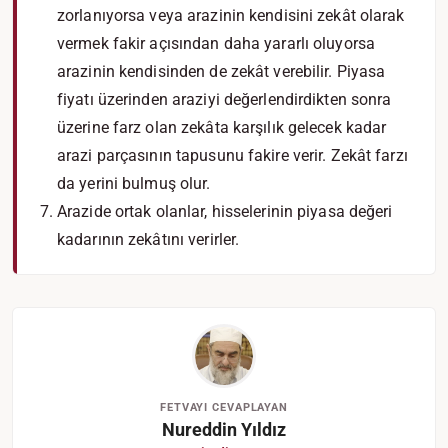
zorlanıyorsa veya arazinin kendisini zekât olarak
vermek fakir açısından daha yararlı oluyorsa
arazinin kendisinden de zekât verebilir. Piyasa
fiyatı üzerinden araziyi değerlendirdikten sonra
üzerine farz olan zekâta karşılık gelecek kadar
arazi parçasının tapusunu fakire verir. Zekât farzı
da yerini bulmuş olur.
Arazide ortak olanlar, hisselerinin piyasa değeri
kadarının zekâtını verirler.
FETVAYI CEVAPLAYAN
Nureddin Yıldız