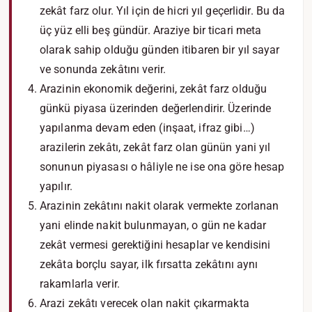
zekât farz olur. Yıl için de hicri yıl geçerlidir. Bu da
üç yüz elli beş gündür. Araziye bir ticari meta
olarak sahip olduğu günden itibaren bir yıl sayar
ve sonunda zekâtını verir.
Arazinin ekonomik değerini, zekât farz olduğu
günkü piyasa üzerinden değerlendirir. Üzerinde
yapılanma devam eden (inşaat, ifraz gibi…)
arazilerin zekâtı, zekât farz olan günün yani yıl
sonunun piyasası o hâliyle ne ise ona göre hesap
yapılır.
Arazinin zekâtını nakit olarak vermekte zorlanan
yani elinde nakit bulunmayan, o gün ne kadar
zekât vermesi gerektiğini hesaplar ve kendisini
zekâta borçlu sayar, ilk fırsatta zekâtını aynı
rakamlarla verir.
Arazi zekâtı verecek olan nakit çıkarmakta