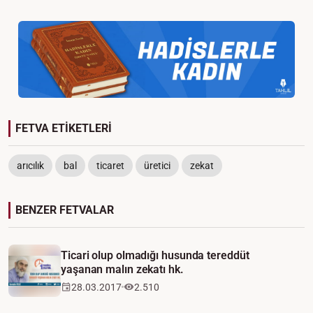
FETVA ETİKETLERİ
arıcılık
bal
ticaret
üretici
zekat
BENZER FETVALAR
Video
Ticari olup olmadığı husunda tereddüt
yaşanan malın zekatı hk.
28.03.2017
2.510