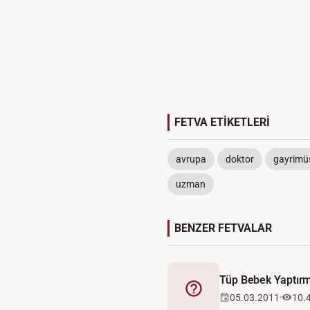
FETVA ETİKETLERİ
avrupa
doktor
gayrimü
uzman
BENZER FETVALAR
Tüp Bebek Yaptırm
Fetva
05.03.2011
10.