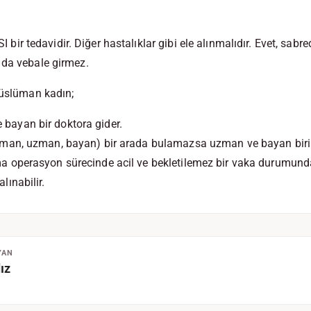
 tedavidir. Diğer hastalıklar gibi ele alınmalıdır. Evet, sab
 da vebale girmez.
 Müslüman kadın;
bayan bir doktora gider.
üman, uzman, bayan) bir arada bulamazsa uzman ve bayan birine
a operasyon sürecinde acil ve bekletilemez bir vaka durumund
lınabilir.
YAN
ız