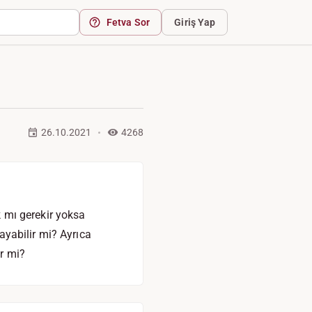
Fetva Sor
Giriş Yap
26.10.2021
4268
 mı gerekir yoksa
yabilir mi? Ayrıca
r mi?