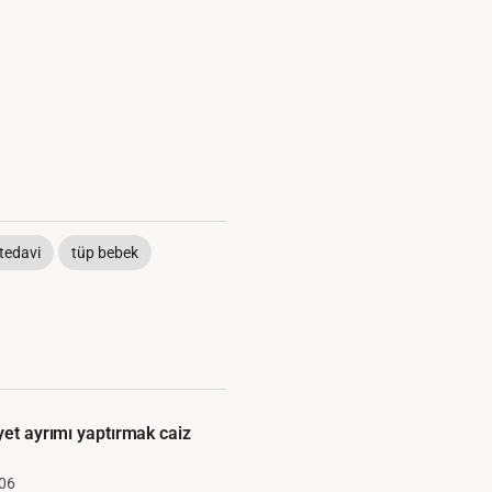
tedavi
tüp bebek
yet ayrımı yaptırmak caiz
06