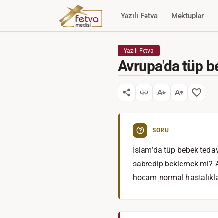
Yazılı Fetva
Mektuplar
Yazılı Fetva
Avrupa'da tüp b
SORU
İslam’da tüp bebek teda
sabredip beklemek mi? A
hocam normal hastalıkla