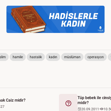
slim
hamile
hastalık
kadın
müslüman
operasyon
Tüp bebek ile cinsi
ak Caiz midir?
midir?
Fetva
427
20.09.2011
10.5