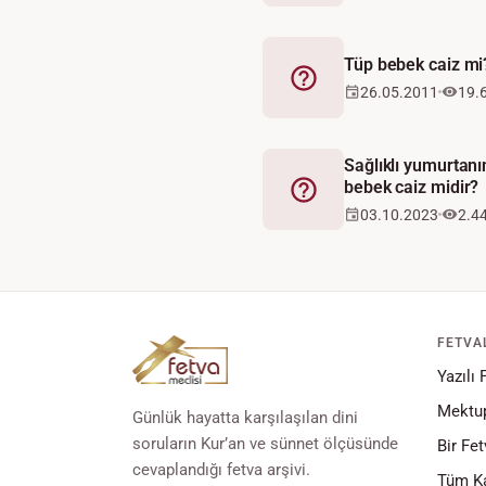
Tüp bebek caiz mi
Fetva
26.05.2011
19.
Sağlıklı yumurtanı
bebek caiz midir?
Fetva
03.10.2023
2.4
FETVA
Yazılı 
Mektup
Günlük hayatta karşılaşılan dini
soruların Kur’an ve sünnet ölçüsünde
Bir Fet
cevaplandığı fetva arşivi.
Tüm Ka