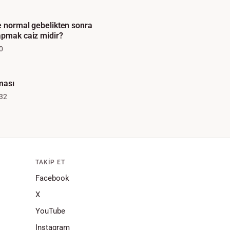
de normal gebelikten sonra
apmak caiz midir?
0
ması
32
TAKIP ET
Facebook
X
YouTube
Instagram