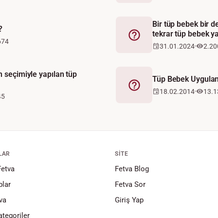
Bir tüp bebek bir 
?
tekrar tüp bebek y
Fetva
674
31.01.2024
2.20
n seçimiyle yapılan tüp
Tüp Bebek Uygula
Fetva
18.02.2014
13.1
45
LAR
SITE
Fetva
Fetva Blog
lar
Fetva Sor
va
Giriş Yap
tegoriler