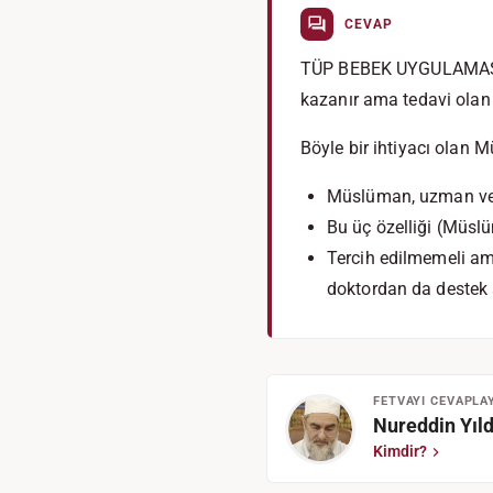
CEVAP
TÜP BEBEK UYGULAMASI bir
kazanır ama tedavi olan
Böyle bir ihtiyacı olan
Müslüman, uzman ve 
Bu üç özelliği (Müsl
Tercih edilmemeli am
doktordan da destek a
FETVAYI CEVAPLA
Nureddin Yıld
Kimdir?