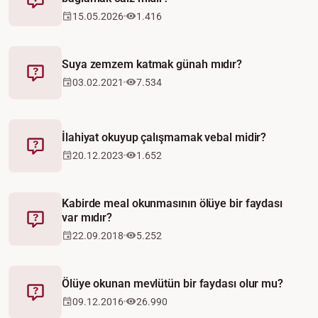
Fetva
15.05.2026
1.416
Suya zemzem katmak günah mıdır?
Fetva
03.02.2021
7.534
İlahiyat okuyup çalışmamak vebal midir?
Fetva
20.12.2023
1.652
Kabirde meal okunmasının ölüye bir faydası
var mıdır?
Fetva
22.09.2018
5.252
Ölüye okunan mevlütün bir faydası olur mu?
Fetva
09.12.2016
26.990