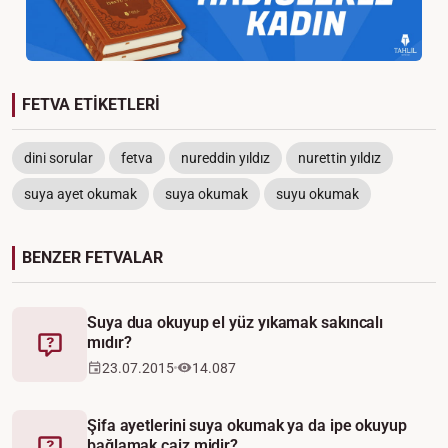
FETVA ETİKETLERİ
dini sorular
fetva
nureddin yıldız
nurettin yıldız
suya ayet okumak
suya okumak
suyu okumak
BENZER FETVALAR
Suya dua okuyup el yüz yıkamak sakıncalı
mıdır?
Fetva
23.07.2015
14.087
Şifa ayetlerini suya okumak ya da ipe okuyup
bağlamak caiz midir?