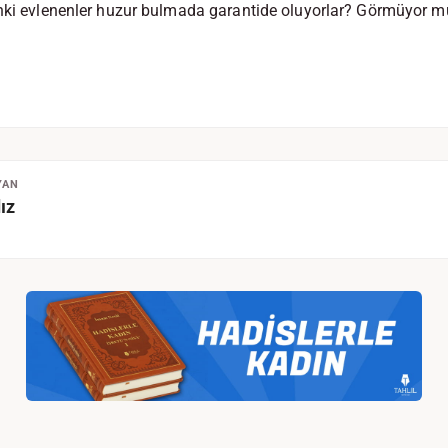
anki evlenenler huzur bulmada garantide oluyorlar? Görmüyor m
YAN
ız