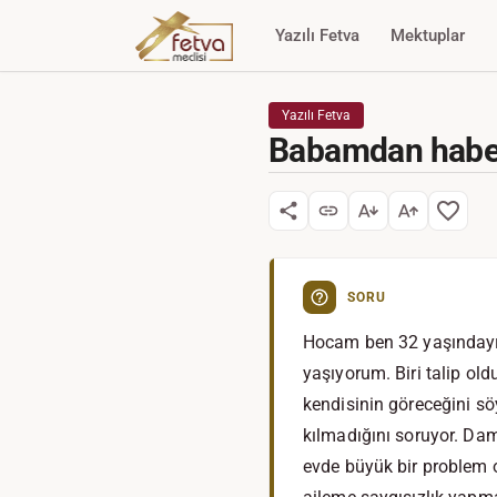
Yazılı Fetva
Mektuplar
Yazılı Fetva
Babamdan habers
SORU
Hocam ben 32 yaşındayım
yaşıyorum. Biri talip o
kendisinin göreceğini s
kılmadığını soruyor. Da
evde büyük bir problem 