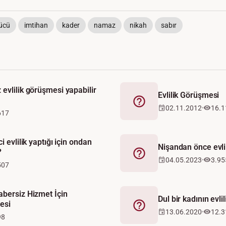
ücü
imtihan
kader
namaz
nikah
sabır
evlilik görüşmesi yapabilir
Evlilik Görüşmesi
Fetva
02.11.2012
16.1
617
i evlilik yaptığı için ondan
Nişandan önce evlil
?
Fetva
04.05.2023
3.95
507
abersiz Hizmet İçin
Dul bir kadının evl
esi
Fetva
13.06.2020
12.3
98