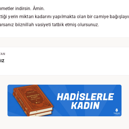
metler indirsin. Âmin.
ttiği yerin miktarı kadarını yapılmakta olan bir camiye bağışlay
rsanız biiznillah vasiyeti tatbik etmiş olursunuz.
YAN
ız