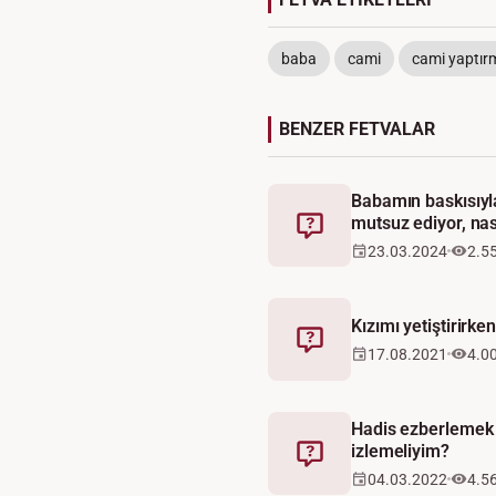
baba
cami
cami yaptır
BENZER FETVALAR
Babamın baskısıyla
mutsuz ediyor, nası
Fetva
23.03.2024
2.5
Kızımı yetiştirirke
Fetva
17.08.2021
4.0
Hadis ezberlemek i
izlemeliyim?
Fetva
04.03.2022
4.5